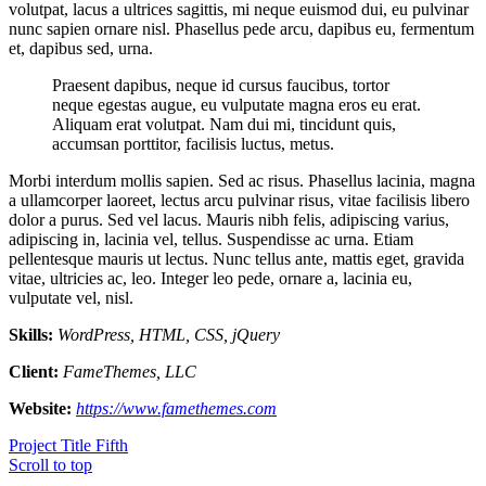
volutpat, lacus a ultrices sagittis, mi neque euismod dui, eu pulvinar
nunc sapien ornare nisl. Phasellus pede arcu, dapibus eu, fermentum
et, dapibus sed, urna.
Praesent dapibus, neque id cursus faucibus, tortor
neque egestas augue, eu vulputate magna eros eu erat.
Aliquam erat volutpat. Nam dui mi, tincidunt quis,
accumsan porttitor, facilisis luctus, metus.
Morbi interdum mollis sapien. Sed ac risus. Phasellus lacinia, magna
a ullamcorper laoreet, lectus arcu pulvinar risus, vitae facilisis libero
dolor a purus. Sed vel lacus. Mauris nibh felis, adipiscing varius,
adipiscing in, lacinia vel, tellus. Suspendisse ac urna. Etiam
pellentesque mauris ut lectus. Nunc tellus ante, mattis eget, gravida
vitae, ultricies ac, leo. Integer leo pede, ornare a, lacinia eu,
vulputate vel, nisl.
Skills:
WordPress, HTML, CSS, jQuery
Client:
FameThemes, LLC
Website:
https://www.famethemes.com
Project Title Fifth
Scroll to top