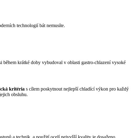
rních technologií bát nemusíte.
 si během krátké doby vybudoval v oblasti gastro-chlazení vysoké
ická kritéria
s cílem poskytnout nejlepší chladící výkon pro každý
ejich obsluhu.
tupů a technik a použití ocelí nejvyšší kvality je dosaženo