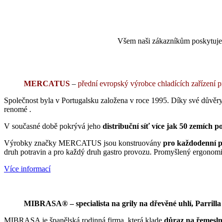
Všem naši zákazníkům poskytuje
MERCATUS
–
přední evropský výrobce chladících zařízení p
Společnost byla v Portugalsku založena v roce 1995. Díky své důvěryh
renomé .
V současné době pokrývá jeho
distribuční síť více jak 50 zemích p
Výrobky značky MERCATUS jsou konstruovány
pro každodenní pr
druh potravin a pro každý druh gastro provozu. Promyšlený ergonomic
Více informací
MIBRASA® – specialista na grily na dřevěné uhlí, Parrilla
MIBRASA je španělská rodinná firma, která klade
důraz na řemesln