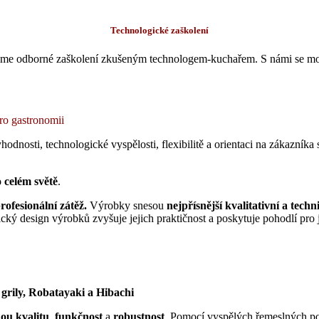
Technologické zaškolení
me odborné zaškolení zkušeným technologem-kuchařem. S námi se mode
ro gastronomii
odnosti, technologické vyspělosti, flexibilitě a orientaci na zákazníka
o celém světě
.
ofesionální zátěž.
Výrobky snesou
nejpřísnější kvalitativní a techn
ký design výrobků zvyšuje jejich praktičnost a poskytuje pohodlí pro j
 grily, Robatayaki a Hibachi
ou kvalitu
,
funkčnost
a
robustnost
. Pomocí vyspělých řemeslných pos